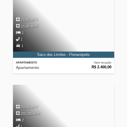
21,00 m² T
21,00 m² P
1
1
1
Saco dos Limões - Florianópolis
APARTAMENTO
Valor locação
R$ 2.400,00
Apartamento
70,00 m² T
202,00 m² P
2
1