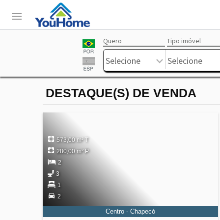
Quero
Tipo imóvel
Login
Livre
Selecione
Selecione
DESTAQUE(S) DE VENDA
573,00 m² T
280,00 m² P
2
3
1
2
Centro - Chapecó