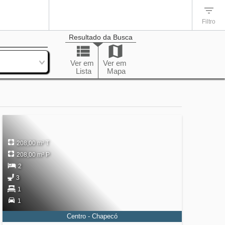
Filtro
Resultado da Busca
enação
Ver em
Ver em
Lista
Mapa
208,00 m² T
208,00 m² P
2
3
1
1
Centro - Chapecó