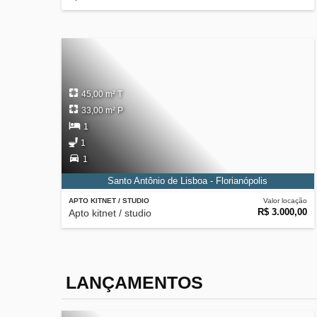
45,00 m² T
33,00 m² P
1
1
1
Santo Antônio de Lisboa - Florianópolis
APTO KITNET / STUDIO
Valor locação
R$ 3.000,00
Apto kitnet / studio
LANÇAMENTOS