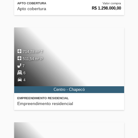
APTO COBERTURA
Valor compra
R$ 1.298.000,00
Apto cobertura
714,78 m² T
511,54 m² P
7
6
4
Centro - Chapecó
EMPREENDIMENTO RESIDENCIAL
Empreendimento residencial