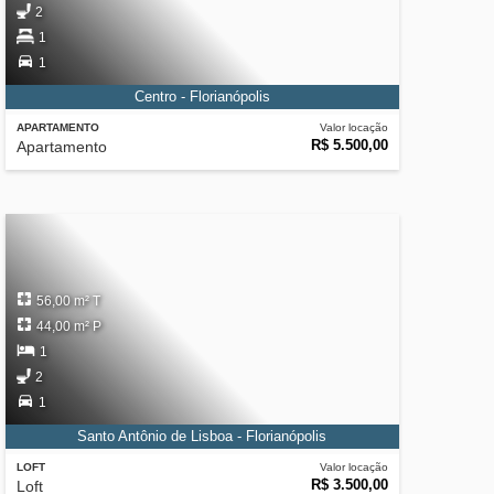
2
1
1
Centro - Florianópolis
APARTAMENTO
Valor locação
R$ 5.500,00
Apartamento
56,00 m² T
44,00 m² P
1
2
1
Santo Antônio de Lisboa - Florianópolis
LOFT
Valor locação
R$ 3.500,00
Loft