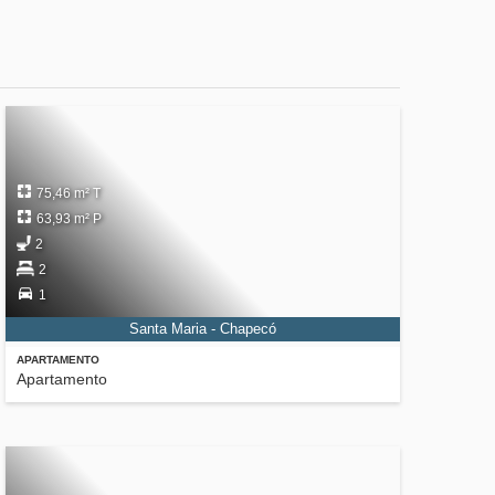
75,46 m² T
63,93 m² P
2
2
1
Santa Maria - Chapecó
APARTAMENTO
Apartamento