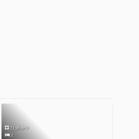
71,95 m² P
2