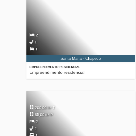
2
1
1
Santa Maria - Chapecó
EMPREENDIMENTO RESIDENCIAL
Empreendimento residencial
200,00 m² T
85,00 m² P
2
2
1