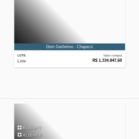
Dom Gerônimo - Chapecó
LOTE
Valor compra
R$ 1.334.847,60
Lote
60,00 m² T
41,00 m² P