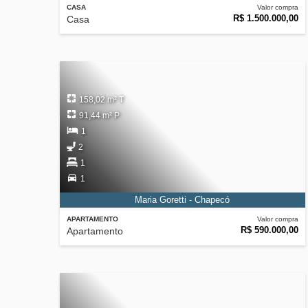
CASA
Valor compra
R$ 1.500.000,00
Casa
158,02 m² T
91,44 m² P
1
2
1
1
Maria Goretti - Chapecó
APARTAMENTO
Valor compra
R$ 590.000,00
Apartamento