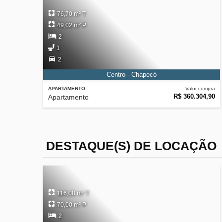
76,70 m² T
49,02 m² P
2
1
2
Centro - Chapecó
APARTAMENTO
Valor compra
R$ 360.304,90
Apartamento
DESTAQUE(S) DE LOCAÇÃO
116,08 m² T
70,00 m² P
2