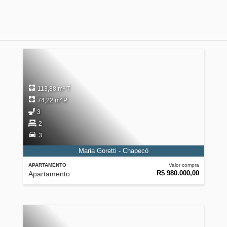
113,88 m² T
74,22 m² P
3
2
3
Maria Goretti - Chapecó
APARTAMENTO
Valor compra
R$ 980.000,00
Apartamento