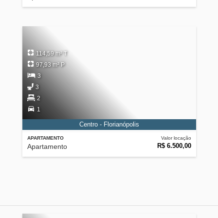
114,59 m² T
97,93 m² P
3
3
2
1
Centro - Florianópolis
APARTAMENTO
Valor locação
R$ 6.500,00
Apartamento