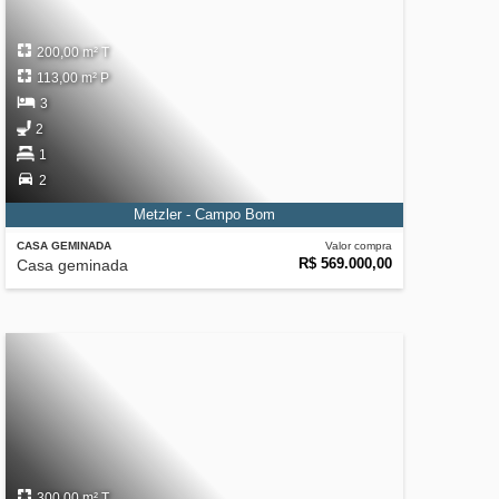
200,00 m² T
113,00 m² P
3
2
1
2
Metzler - Campo Bom
CASA GEMINADA
Valor compra
R$ 569.000,00
Casa geminada
300,00 m² T