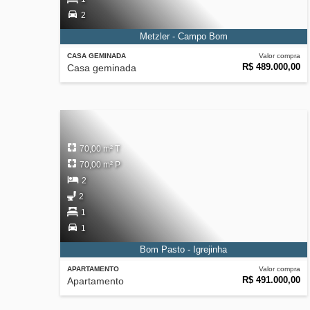
2
Metzler - Campo Bom
CASA GEMINADA
Valor compra
R$ 489.000,00
Casa geminada
70,00 m² T
70,00 m² P
2
2
1
1
Bom Pasto - Igrejinha
APARTAMENTO
Valor compra
R$ 491.000,00
Apartamento