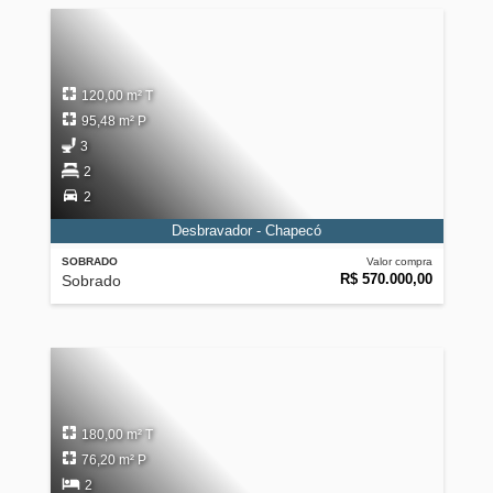
120,00 m² T
95,48 m² P
3
2
2
Desbravador - Chapecó
SOBRADO
Valor compra
R$ 570.000,00
Sobrado
180,00 m² T
76,20 m² P
2