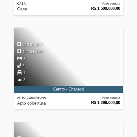
CASA
Valor compra
R$ 1.500.000,00
Casa
218,61 m² T
147,04 m² P
3
2
1
2
Centro - Chapecó
APTO COBERTURA
Valor compra
R$ 1.298.000,00
Apto cobertura