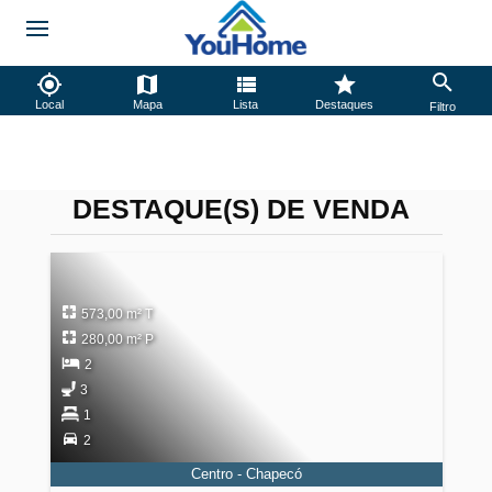
Local
Mapa
Lista
Destaques
Filtro
DESTAQUE(S) DE VENDA
573,00 m² T
280,00 m² P
2
3
1
2
Centro - Chapecó