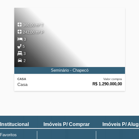
360,00 m² T
242,00 m² P
3
5
3
2
Seminário - Chapecó
CASA
Valor compra
R$ 1.290.000,00
Casa
Institucional
Imóveis P/ Comprar
Imóveis P/ Alug
Favoritos