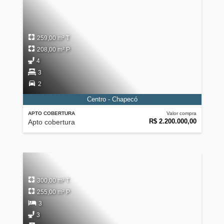
259,00 m² T
208,00 m² P
4
3
2
Centro - Chapecó
APTO COBERTURA
Valor compra
R$ 2.200.000,00
Apto cobertura
300,00 m² T
255,00 m² P
3
3