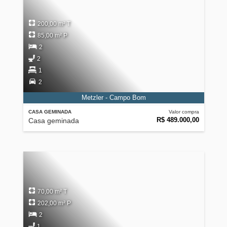
200,00 m² T
85,00 m² P
2
2
1
2
Metzler - Campo Bom
CASA GEMINADA
Valor compra
R$ 489.000,00
Casa geminada
70,00 m² T
202,00 m² P
2
1