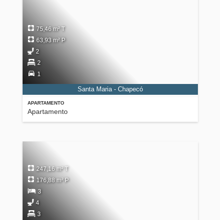
75,46 m² T
63,93 m² P
2
2
1
Santa Maria - Chapecó
APARTAMENTO
Apartamento
247,16 m² T
176,88 m² P
3
4
3