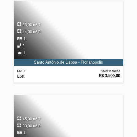
56,00 m² T
44,00 m² P
1
2
1
Santo Antônio de Lisboa - Florianópolis
LOFT
Valor locação
R$ 3.500,00
Loft
45,00 m² T
33,00 m² P
1