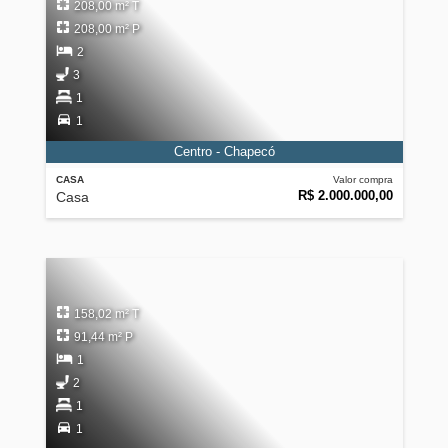
208,00 m² T
208,00 m² P
2
3
1
1
Centro - Chapecó
CASA
Valor compra
R$ 2.000.000,00
Casa
158,02 m² T
91,44 m² P
1
2
1
1