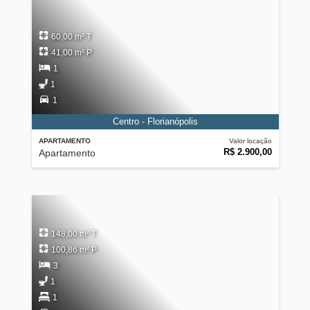
60,00 m² T
41,00 m² P
1
1
1
Centro - Florianópolis
APARTAMENTO
Valor locação
R$ 2.900,00
Apartamento
148,00 m² T
100,86 m² P
3
1
1