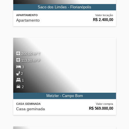
Saco dos Limões - Florianópolis
APARTAMENTO
Valor locação
R$ 2.400,00
Apartamento
200,00 m² T
113,00 m² P
3
2
1
2
Metzler - Campo Bom
CASA GEMINADA
Valor compra
R$ 569.000,00
Casa geminada