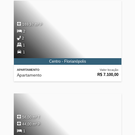
169,97 m² P
2
2
1
1
Centro - Florianópolis
APARTAMENTO
Valor locação
R$ 7.100,00
Apartamento
56,00 m² T
44,00 m² P
1