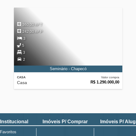
360,00 m² T
242,00 m² P
3
5
3
2
Seminário - Chapecó
CASA
Valor compra
R$ 1.290.000,00
Casa
Institucional
Imóveis P/ Comprar
Imóveis P/ Alug
Favoritos