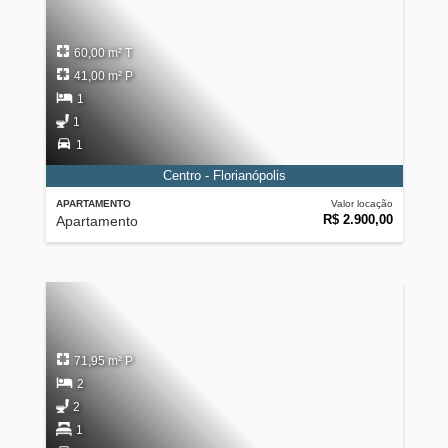
60,00 m² T
41,00 m² P
1
1
1
Centro - Florianópolis
APARTAMENTO
Valor locação
R$ 2.900,00
Apartamento
71,95 m² P
2
2
1