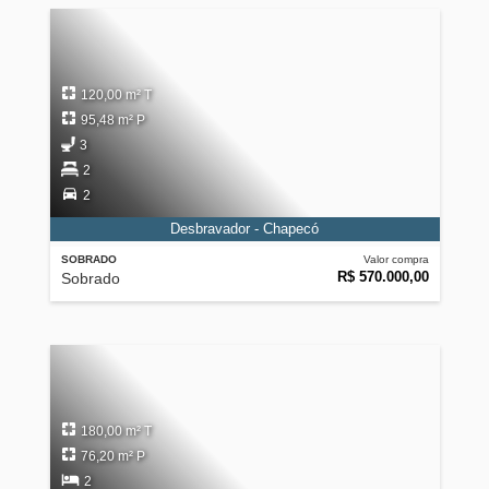
120,00 m² T
95,48 m² P
3
2
2
Desbravador - Chapecó
SOBRADO
Valor compra
R$ 570.000,00
Sobrado
180,00 m² T
76,20 m² P
2