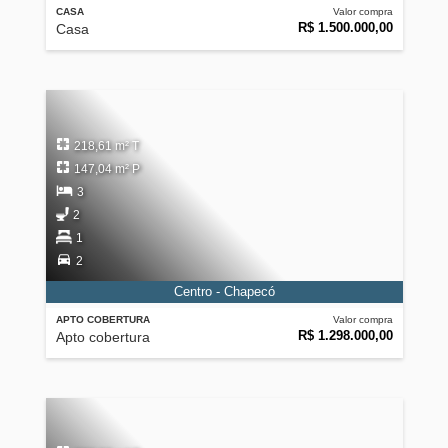
CASA
Valor compra
R$ 1.500.000,00
Casa
218,61 m² T
147,04 m² P
3
2
1
2
Centro - Chapecó
APTO COBERTURA
Valor compra
R$ 1.298.000,00
Apto cobertura