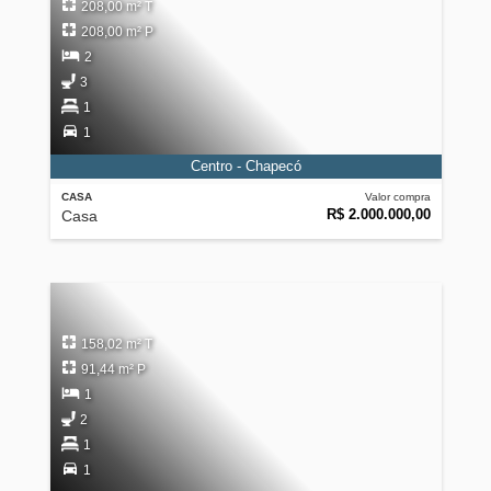
208,00 m² T
208,00 m² P
2
3
1
1
Centro - Chapecó
CASA
Valor compra
R$ 2.000.000,00
Casa
158,02 m² T
91,44 m² P
1
2
1
1