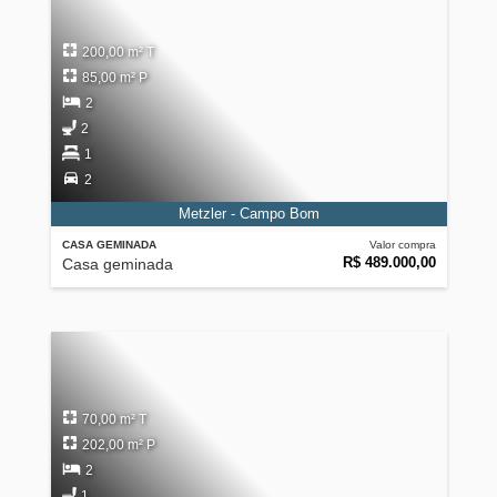
200,00 m² T
85,00 m² P
2
2
1
2
Metzler - Campo Bom
CASA GEMINADA
Valor compra
R$ 489.000,00
Casa geminada
70,00 m² T
202,00 m² P
2
1