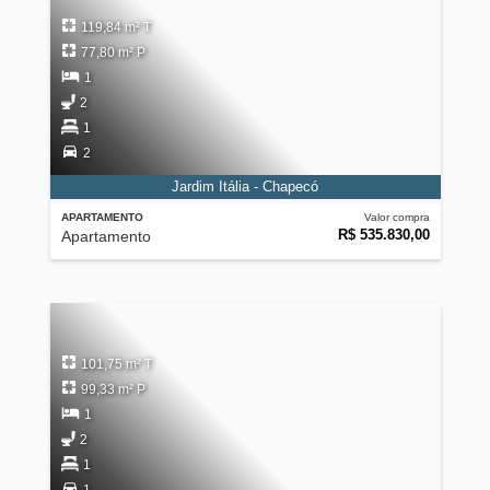
119,84 m² T
77,80 m² P
1
2
1
2
Jardim Itália - Chapecó
APARTAMENTO
Valor compra
R$ 535.830,00
Apartamento
101,75 m² T
99,33 m² P
1
2
1