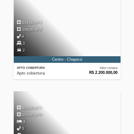
259,00 m² T
208,00 m² P
4
3
2
Centro - Chapecó
APTO COBERTURA
Valor compra
R$ 2.200.000,00
Apto cobertura
300,00 m² T
255,00 m² P
3
3