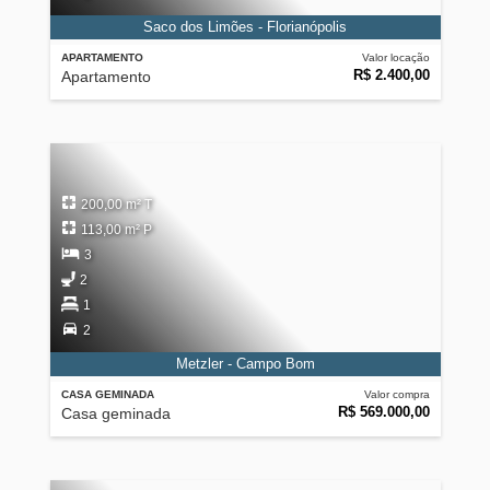
Saco dos Limões - Florianópolis
APARTAMENTO
Valor locação
R$ 2.400,00
Apartamento
200,00 m² T
113,00 m² P
3
2
1
2
Metzler - Campo Bom
CASA GEMINADA
Valor compra
R$ 569.000,00
Casa geminada