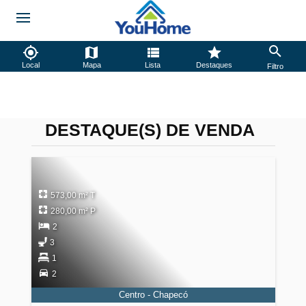
Local
Mapa
Lista
Destaques
Filtro
DESTAQUE(S) DE VENDA
573,00 m² T
280,00 m² P
2
3
1
2
Centro - Chapecó