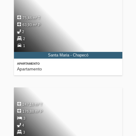
75,46 m² T
63,93 m² P
2
2
1
Santa Maria - Chapecó
APARTAMENTO
Apartamento
247,16 m² T
176,88 m² P
3
4
3